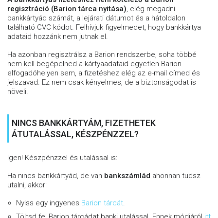
regisztráció (Barion tárca nyitása)
, elég megadni
bankkártyád számát, a lejárati dátumot és a hátoldalon
található CVC kódot. Felhívjuk figyelmedet, hogy bankkártya
adataid hozzánk nem jutnak el.
Ha azonban regisztrálsz a Barion rendszerbe, soha többé
nem kell begépelned a kártyaadataid egyetlen Barion
elfogadóhelyen sem, a fizetéshez elég az e-mail címed és
jelszavad. Ez nem csak kényelmes, de a biztonságodat is
növeli!
NINCS BANKKÁRTYÁM, FIZETHETEK
ÁTUTALÁSSAL, KÉSZPÉNZZEL?
Igen! Készpénzzel és utalással is:
Ha nincs bankkártyád, de van
bankszámlád
ahonnan tudsz
utalni, akkor:
Nyiss egy ingyenes
Barion tárcát
.
Töltsd fel Barion tárcádat banki utalással. Ennek módjáról
itt