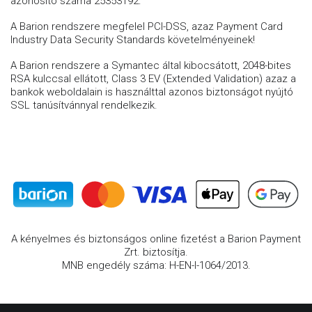
azonosító száma 25353192.
A Barion rendszere megfelel PCI-DSS, azaz Payment Card
Industry Data Security Standards követelményeinek!
A Barion rendszere a Symantec által kibocsátott, 2048-bites
RSA kulccsal ellátott, Class 3 EV (Extended Validation) azaz a
bankok weboldalain is használttal azonos biztonságot nyújtó
SSL tanúsítvánnyal rendelkezik.
A kényelmes és biztonságos online fizetést a Barion Payment
Zrt. biztosítja.
MNB engedély száma: H-EN-I-1064/2013.