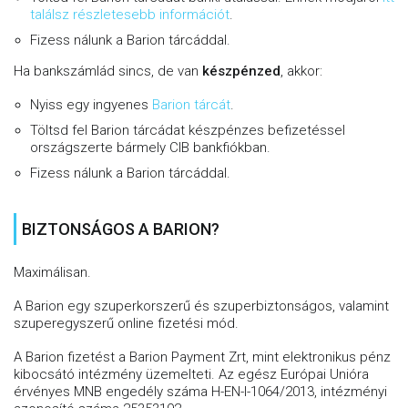
találsz részletesebb információt
.
Fizess nálunk a Barion tárcáddal.
Ha bankszámlád sincs, de van
készpénzed
, akkor:
Nyiss egy ingyenes
Barion tárcát
.
Töltsd fel Barion tárcádat készpénzes befizetéssel
országszerte bármely CIB bankfiókban.
Fizess nálunk a Barion tárcáddal.
BIZTONSÁGOS A BARION?
Maximálisan.
A Barion egy szuperkorszerű és szuperbiztonságos, valamint
szuperegyszerű online fizetési mód.
A Barion fizetést a Barion Payment Zrt, mint elektronikus pénz
kibocsátó intézmény üzemelteti. Az egész Európai Unióra
érvényes MNB engedély száma H-EN-I-1064/2013, intézményi