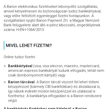
A Barion elektronikus fizetéseket lebonyolító szolgáltatás,
amivel kényelmesen és biztonságosan tudsz bankkártyával,
vagy előre feltöltött egyenleggel fizetni honlapunkon. A
szolgáltatást nyújtó Barion Payment Zrt. a Magyar Nemzeti
Bank felügyelete alatt álló e-pénz kibocsátó, engedélyének
száma: H-EN-I-1064/2013.
MIVEL LEHET FIZETNI?
Online tudsz fizetni:
Bankkártyával
(visa, visa elecron, maestro, mastercard,
american express bankkártyát tudunk elfogadni, tehát nem
csak dombornyomott kártyát) vagy
Barion tárcával.
A Barion tárcát viszont fel lehet tölteni
készpénzzel (bármely CIB bankfiókban) és átutalással is,
így nálunk indirekt módon készpénzzel és utalással is
fizethetsz. A bankkártya elfogadást is a Barion rendszere
végzi.
A bankkártyás fizetéshez nem kötelező a Barion