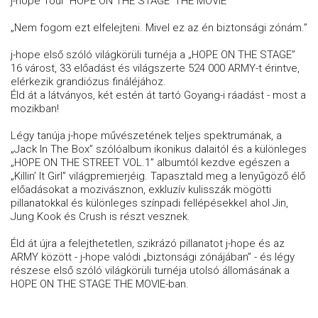
j-hope Tour 'HOPE ON THE STAGE' THE MOVIE
„Nem fogom ezt elfelejteni. Mivel ez az én biztonsági zónám.”
j-hope első szóló világkörüli turnéja a „HOPE ON THE STAGE”
16 várost, 33 előadást és világszerte 524 000 ARMY-t érintve,
elérkezik grandiózus fináléjához.
Éld át a látványos, két estén át tartó Goyang-i ráadást - most a
mozikban!
Légy tanúja j-hope művészetének teljes spektrumának, a
„Jack In The Box” szólóalbum ikonikus dalaitól és a különleges
„HOPE ON THE STREET VOL.1” albumtól kezdve egészen a
„Killin’ It Girl” világpremierjéig. Tapasztald meg a lenyűgöző élő
előadásokat a mozivásznon, exkluzív kulisszák mögötti
pillanatokkal és különleges színpadi fellépésekkel ahol Jin,
Jung Kook és Crush is részt vesznek.
Éld át újra a felejthetetlen, szikrázó pillanatot j-hope és az
ARMY között - j-hope valódi „biztonsági zónájában” - és légy
részese első szóló világkörüli turnéja utolsó állomásának a
HOPE ON THE STAGE THE MOVIE-ban.