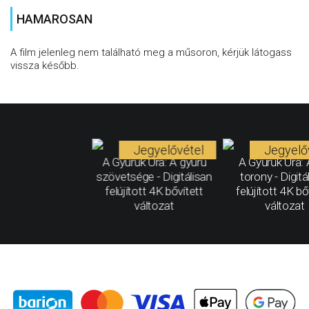
HAMAROSAN
A film jelenleg nem található meg a műsoron, kérjük látogass
vissza később.
Jegyelővétel
Jegyelő
A Gyűrűk Ura: A gyűrű
A Gyűrűk Ura: 
szövetsége - Digitálisan
torony - Digitá
felújított 4K bővített
felújított 4K bő
változat
változat