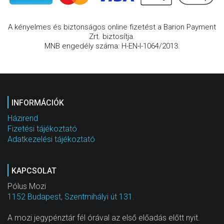
A kényelmes és biztonságos online fizetést a Barion Payment
Zrt. biztosítja.
MNB engedély száma: H-EN-I-1064/2013.
INFORMÁCIÓK
Házirend
Fizetési tájékoztató
Adatkezelési tájékoztató
KAPCSOLAT
Pólus Mozi
1152 Budapest, Szentmihályi út 131.
A mozi jegypénztár fél órával az első előadás előtt nyit.