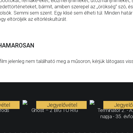
bootokat, remake-eket, előzményfilmeket, utózmányfilmeket, sp
edettörténeteket, bármit, amiben szerepel az „örökség” szó, é
olsók. Semmi sem szent. Egy klisé sem élheti túl. Minden határ
gy eltöröljék az eltörléskultúrát.
HAMAROSAN
film jelenleg nem található meg a műsoron, kérjük látogass vis
étel
Jegyelővétel
Jegyelő
mrods
Ghost – 2 BIG TO RIG
Terminátor 2. - Az
napja - 35. évfo