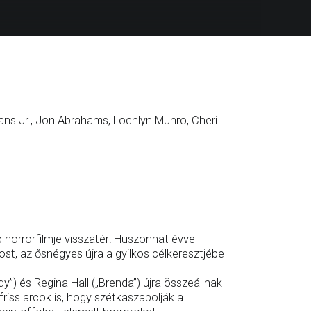
ns Jr., Jon Abrahams, Lochlyn Munro, Cheri
 horrorfilmje visszatér! Huszonhat évvel
st, az ősnégyes újra a gyilkos célkeresztjébe
”) és Regina Hall („Brenda”) újra összeállnak
riss arcok is, hogy szétkaszabolják a