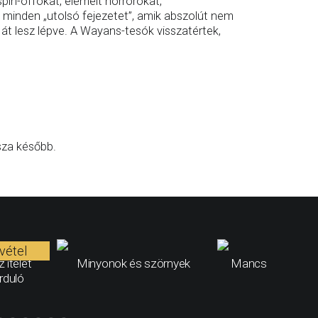
in-offokat, elemelt horrorokat,
s minden „utolsó fejezetet”, amik abszolút nem
 át lesz lépve. A Wayans-tesók visszatértek,
sza később.
vétel
 ítélet
Minyonok és szörnyek
Mancs őrjárat: A 
rduló