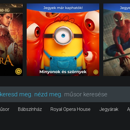
keresd meg. nézd meg.
műsor keresése
űsor
Bábszínház
Royal Opera House
Jegyárak
A