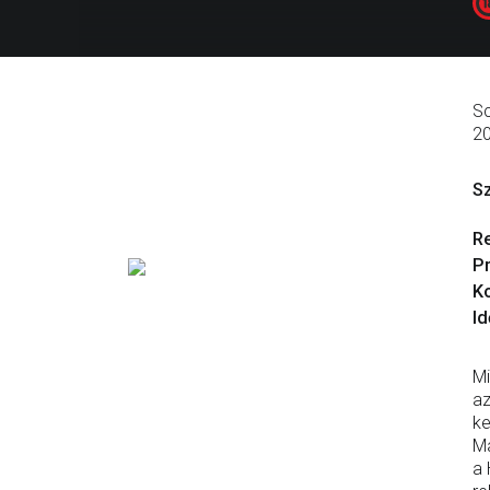
Sc
2
S
R
P
Ko
Id
Mi
az
ke
Ma
a 