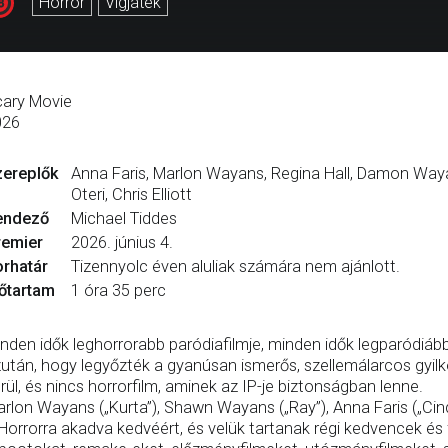
Horror
Vígjáték
ary Movie
026
zereplők
Anna Faris, Marlon Wayans, Regina Hall, Damon Waya
Oteri, Chris Elliott
endező
Michael Tiddes
remier
2026. június 4.
rhatár
Tizennyolc éven aluliak számára nem ajánlott.
őtartam
1 óra 35 perc
nden idők leghorrorabb paródiafilmje, minden idők legparódiább
után, hogy legyőzték a gyanúsan ismerős, szellemálarcos gyilko
rül, és nincs horrorfilm, aminek az IP-je biztonságban lenne.
rlon Wayans („Kurta”), Shawn Wayans („Ray”), Anna Faris („Cindy
Horrorra akadva kedvéért, és velük tartanak régi kedvencek és f