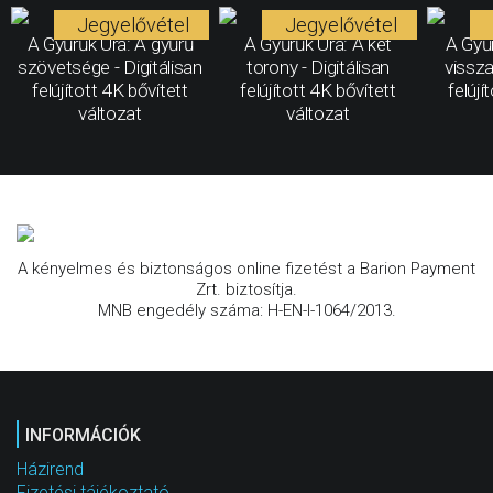
Jegyelővétel
Jegyelővétel
A Gyűrűk Ura: A gyűrű
A Gyűrűk Ura: A két
A Gyűr
szövetsége - Digitálisan
torony - Digitálisan
vissza
felújított 4K bővített
felújított 4K bővített
felújí
változat
változat
A kényelmes és biztonságos online fizetést a Barion Payment
Zrt. biztosítja.
MNB engedély száma: H-EN-I-1064/2013.
INFORMÁCIÓK
Házirend
Fizetési tájékoztató