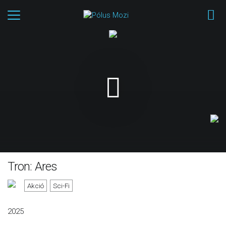
Tron: Ares
Akció
Sci-Fi
2025