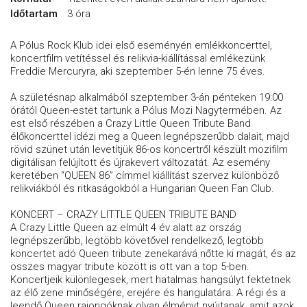
Időtartam
3 óra
A Pólus Rock Klub idei első eseményén emlékkoncerttel,
koncertfilm vetítéssel és relikvia-kiállítással emlékezünk
Freddie Mercuryra, aki szeptember 5-én lenne 75 éves.
A születésnap alkalmából szeptember 3-án pénteken 19:00
órától Queen-estet tartunk a Pólus Mozi Nagytermében. Az
est első részében a Crazy Little Queen Tribute Band
élőkoncerttel idézi meg a Queen legnépszerűbb dalait, majd
rövid szünet után levetítjük 86-os koncertről készült mozifilm
digitálisan felújított és újrakevert változatát. Az esemény
keretében “QUEEN 86” címmel kiállítást szervez különböző
relikviákból és ritkaságokból a Hungarian Queen Fan Club.
KONCERT – CRAZY LITTLE QUEEN TRIBUTE BAND
A Crazy Little Queen az elmúlt 4 év alatt az ország
legnépszerűbb, legtöbb követővel rendelkező, legtöbb
koncertet adó Queen tribute zenekarává nőtte ki magát, és az
összes magyar tribute között is ott van a top 5-ben.
Koncertjeik különlegesek, mert hatalmas hangsúlyt fektetnek
az élő zene minőségére, erejére és hangulatára. A régi és a
leendő Queen rajongóknak olyan élményt nyújtanak, amit azok