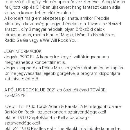
rendező és Ragályi Elemér operatőr vezetésével. A digitálisan
felújított kép és 5.1-ben újrakevert hang fantasztikusan adja
vissza a koncertet és előkészületeit.
A koncert máig emlékezetes pillanata, amikor Freddie
Mercury a közönséggel együtt énekelte a Tavaszi szél vizet
áraszt... című magyar népdalt, olyan örökzöld dalok
társaságában, mint a Kind of Magic, I Want to Break Free,
Radio Ga Ga vagy a We Will Rock You.
JEGYINFORMÁCIÓK
Jegyár: 3900 Ft. A koncertre jegyet váltók ingyenesen
megnézhetik a koncertfilmet is.
Jegyek kaphatók a Pólus Mozi jegypénztárában és honlapján.
Online jegyvásárlás lejjebb görgetve, a program időpontjára
kattintva elérhető.
A PÓLUS ROCK KLUB 2021-es őszi-téli évad TOVÁBBI
ESEMÉNYEI
szept. 17. 19:00 Török Ádám & Barátai: A Mini legjobb dalai +
Bartók On Rock - szuperkoncert sztárvendéggekkel!
okt. 8. 19:00 Gépfolklór 45 - Kell a barátság -
sztárvendégekkel!
okt. 22. 19:00 Beatles est - The Blackbirds tribute koncert +