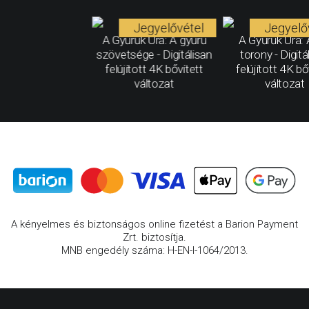
Jegyelővétel
Jegyelő
A Gyűrűk Ura: A gyűrű
A Gyűrűk Ura: 
szövetsége - Digitálisan
torony - Digitá
felújított 4K bővített
felújított 4K bő
változat
változat
A kényelmes és biztonságos online fizetést a Barion Payment
Zrt. biztosítja.
MNB engedély száma: H-EN-I-1064/2013.