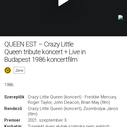
QUEEN EST – Crazy Little
Queen tribute koncert + Live in
Budapest 1986 koncertfilm
Zene
1986
Szereplők
Crazy Little Queen (koncert) - Freddie Mercury,
Roger Taylor, John Deacon, Brian May (film)
Rendező
Crazy Little Queen (koncert), Zsombolyai János
(film)
Premier
2021. szeptember 3.
Korhatár
Tizenkét éven aluliak számára nem ajánlott.