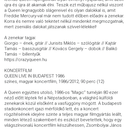
újra és újra át akarnak élni. Teszik ezt műbajusz nélkül viszont
a Queen legnagyobb slágereivel és olyan dalokkal is, amit
Freddie Mercury-val már nem tudott élőben előadni a zenekar.
Korra és nemre való tekintet nélkül mindenkit megmozgatnak,
mert zseniális dalokat játszanak szívvel-lélekkel!
A zenekar tagjai:
Giorgio – ének, gitár // Jurisits Miklós – szólógitár // Kajtár
Tamás – basszusgitár // Kovács Gergely – dobok // Balikó
Tamás – billentyűk
https://crazyqueen.hu
KONCERTFILM
QUEEN LIVE IN BUDAPEST 1986
színes, magyar koncertfilm, 1986/2012, 90 perc (12)
A Queen együttes utolsó, 1986-os "Magic" turnéján 80 ezer
néző előtt léptek fel a Népstadionban, a világhírű külföldi
zenekarok közül elsőként a vasfüggöny mögött. A budapesti
stadionkoncert igazi mérföldkő lett, és a koncert
rögzítésének idejére szinte a teljes magyar filmgyártás leállt,
minden létező szakembert és eszközt bevetettek, hogy egy
világszínvonalú koncertfilm készülhessen, Zsombolyai János