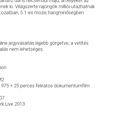
lható dal is felcsendül majd, amelyeket az
nek ki. Világszerte rajongók milliói utazhatnak
változatban, 5.1-es mozis hangminőségben
ne jegyvásárlás lejjebb görgetve, a vetítés
glalás nem lehetséges.
sion
M2
 1975 + 25 perces feliratos dokumentumfilm
007
rk Live 2013