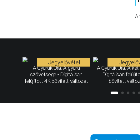
A 
Jegyelővétel
Jegyelőv
A Gyűrűk Ura: A gyűrű
A Gyűrűk Ura: A két 
szövetsége - Digitálisan
Digitálisan felújít
felújított 4K bővített változat
bővített válto