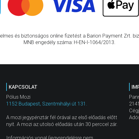
elmes és biztonságos online fizetést a Barion Payment Zrt. bizt
MNB engedély száma: H-EN-I-1064/2013.
KAPCSOLAT
IM
Pólus Mozi
Pann
1152 Budapest, Szentmihályi út 131.
2141
Cég
A mozi jegypénztár fél órával az első előadás előtt
Adó
nyit. A mozi az utolsó előadás után 30 perccel zár.
Információs vonal (jegyrendelésre nem