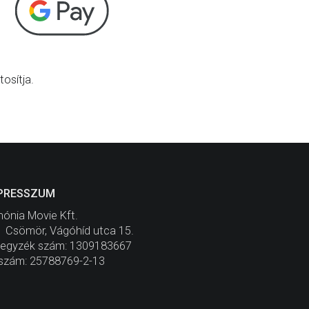
osítja.
PRESSZUM
ónia Movie Kft.
 Csömör, Vágóhíd utca 15.
jegyzék szám: 1309183667
szám: 25788769-2-13