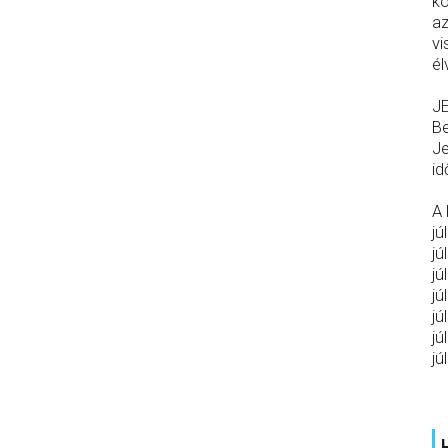
ko
az
vi
él
J
Be
Je
id
A
jú
jú
jú
jú
jú
jú
jú