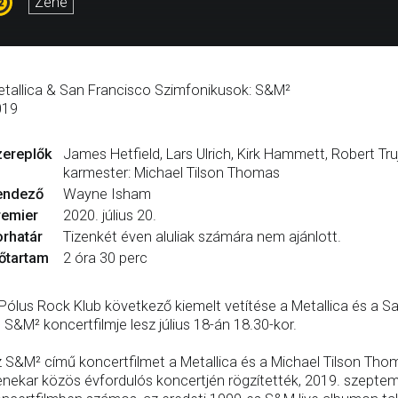
Zene
tallica & San Francisco Szimfonikusok: S&M²
019
zereplők
James Hetfield, Lars Ulrich, Kirk Hammett, Robert Tru
karmester: Michael Tilson Thomas
endező
Wayne Isham
remier
2020. július 20.
rhatár
Tizenkét éven aluliak számára nem ajánlott.
őtartam
2 óra 30 perc
Pólus Rock Klub következő kiemelt vetítése a Metallica és a 
 S&M² koncertfilmje lesz július 18-án 18.30-kor.
 S&M² című koncertfilmet a Metallica és a Michael Tilson Tho
nekar közös évfordulós koncertjén rögzítették, 2019. szeptembe