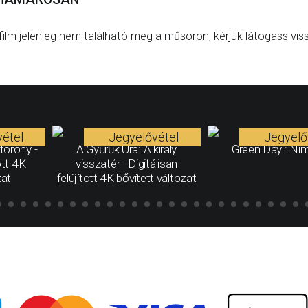
film jelenleg nem található meg a műsoron, kérjük látogass vis
étel
Jegyelővétel
Jegyelő
torony -
A Gyűrűk Ura: A király
Green Day : Ni
ott 4K
visszatér - Digitálisan
zat
felújított 4K bővített változat