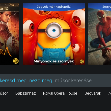
keresd meg. nézd meg.
műsor keresése
űsor
Bábszínház
Royal Opera House
Jegyárak
A