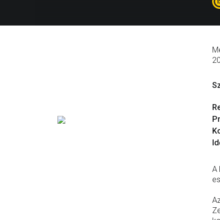
Me
2
S
R
P
Ko
Id
A 
es
Az
Ze