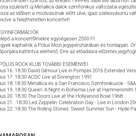
ncertfilmben számos, az eredeti 1999-es S&M live albumon talá
óta született új Metallica dalok szimfonikus változatai egészíte
ssza az időben a mozivásznak előtt ülve, igazi szélesvásznú 
vezve a felejthetetlen koncertet!
EGYINFORMÁCIÓK
lépő a koncertfilmekre egységesen 2500 Ft
gyek kaphatók a Pólus Mozi jegypénztárában és honlapján. Onli
őponjára kattintva elérhető. Erre az előadásra előzetes jegyfo
 PÓLUS ROCK KLUB TOVÁBBI ESEMÉNYEI
lius 16. 18:30 David Gilmour Live in Pompeii 2016 Extended Ver
lius 17. 18:30 ACDC Live at Donington 1991
lius 18: 18:30 Metallica és a San Francisco Szimfonikusok - S&
lius 19. 18:30 Queen: A Night in Bohemia Live at Hammersmith
lius 20. 18:30 The Doors Live at the Hollywood Bowl 1968
lius 21 . 18:30 Led Zeppelin: Celebration Day - Live in London 2
lius 22. 18:30 The Rolling Stones: Sweet Summer Sun - Hyde Pa
HAMAROSAN