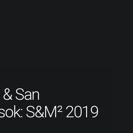
 & San
usok: S&M² 2019