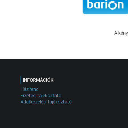
A kény
INFORMÁCIÓK
Házirend
Fizetési tájékoztató
Adatkezelési tájékoztató